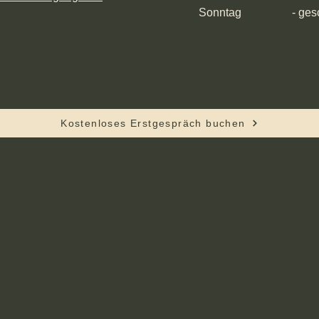
​Sonntag
- gesch
Kostenloses Erstgespräch buchen