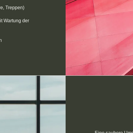
e, Treppen)
it Wartung der
n
Eine saubere Umge