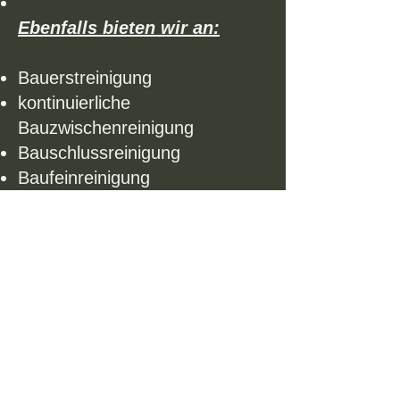
Ebenfalls bieten wir an:
Bauerstreinigung
kontinuierliche
Bauzwischenreinigung
Bauschlussreinigung
Baufeinreinigung
Entrümpelung und Entsorgung
Reinigung der Baucontainer
Reinigung der Baufahrzeuge.
Die professionelle
Baureinigung ist ein
komplexer, mehrstufiger
Prozess mit dem Ziel, ein neu
errichtetes oder saniertes