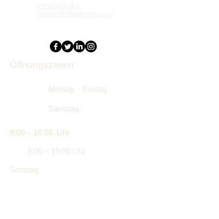
service@aka-
gebaeudereinigung.com
Öffnungszeiten
Montag - Freitag
Samstag
8:00 – 18:00 Uhr
9:00 – 15:00 Uhr
​Sonntag
- geschlossen -
Kostenloses Erstgespräch buchen