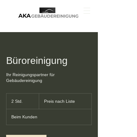
Büroreinigung
Ihr Reinigungspartner für
Gebäudereinigung
Preis
nach
2 Std.
2
Preis nach Liste
Liste
S
t
Beim Kunden
d
.